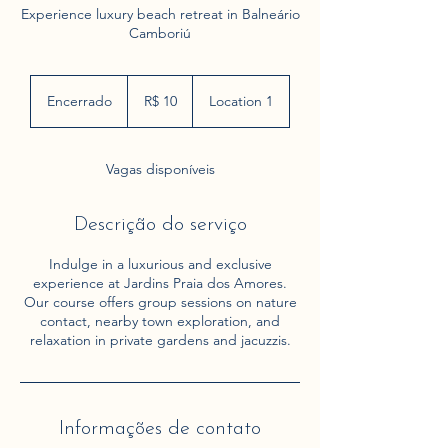
Experience luxury beach retreat in Balneário
Camboriú
10
Reais
Encerrado
E
R$ 10
Location 1
brasileiros
n
c
e
Vagas disponíveis
r
r
a
Descrição do serviço
d
o
Indulge in a luxurious and exclusive
experience at Jardins Praia dos Amores.
Our course offers group sessions on nature
contact, nearby town exploration, and
relaxation in private gardens and jacuzzis.
Informações de contato