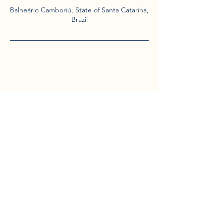
Balneário Camboriú, State of Santa Catarina,
Brazil
Localização
Praia dos amores
Balneário Camboriú
Contato
e-mail:
jardinspraiadosamores@gmail.com